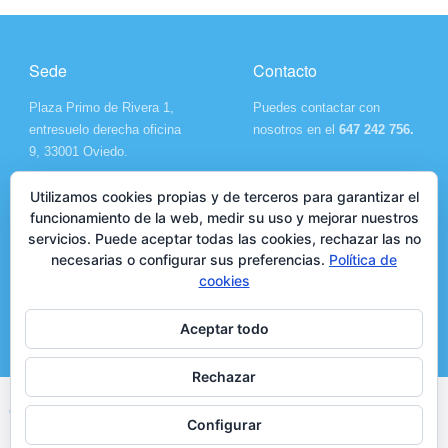
Sede
Contacto
Plaza Primo de Rivera 1,
Puedes contactar con
entresuelo derecha oficina
nosotros en el
647 242 756.
9, 33001 Oviedo.
Utilizamos cookies propias y de terceros para garantizar el
funcionamiento de la web, medir su uso y mejorar nuestros
servicios. Puede aceptar todas las cookies, rechazar las no
facebook
twitter
feed
necesarias o configurar sus preferencias.
Política de
cookies
email-
alt
Aceptar todo
Rechazar
Copyright © 2026 COPTOPA. Todos los derechos reservados ·
Aviso Legal
·
Configurar
Privacidad y Cookies