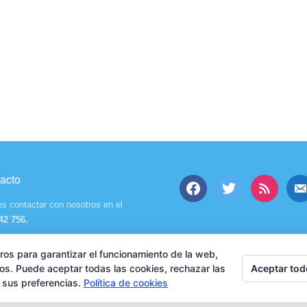
acto
facebook
twitter
feed
email
alt
s contactar con nosotros en el
42 756.
ros para garantizar el funcionamiento de la web,
Aceptar tod
ios. Puede aceptar todas las cookies, rechazar las
r sus preferencias.
Política de cookies
Aviso Legal
·
Privacidad y Cookies