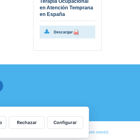
Terapia Ocupacional
en Atención Temprana
en España
Descargar
-
o
Rechazar
Configurar
Diseñado por: DBOART Estudio Creativo
[diseño web oviedo]