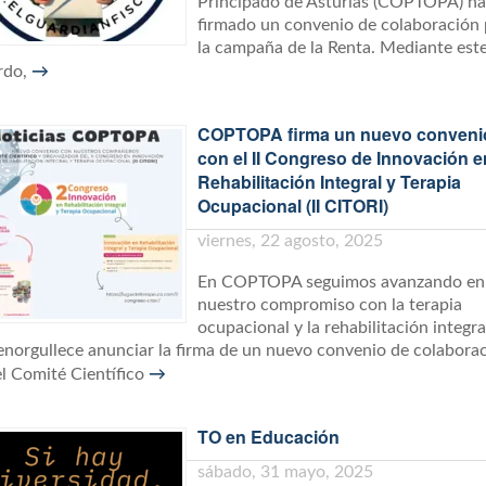
Principado de Asturias (COPTOPA) h
firmado un convenio de colaboración 
la campaña de la Renta. Mediante est
rdo,
→
COPTOPA firma un nuevo conveni
con el II Congreso de Innovación e
Rehabilitación Integral y Terapia
Ocupacional (II CITORI)
viernes, 22 agosto, 2025
En COPTOPA seguimos avanzando en
nuestro compromiso con la terapia
ocupacional y la rehabilitación integra
enorgullece anunciar la firma de un nuevo convenio de colabora
el Comité Científico
→
TO en Educación
sábado, 31 mayo, 2025