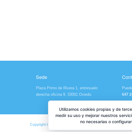
Sede
Cont
Plaza Primo de Rivera 1, entresuelo
Puede
derecha oficina 9, 33001 Oviedo.
647 2
Utilizamos cookies propias y de terce
medir su uso y mejorar nuestros servic
no necesarias o configura
Copyright © 2026 COPTOPA. Todos los derechos reservados ·