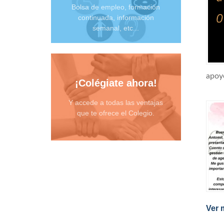
Bolsa de empleo, formación
continuada, información
semanal, etc...
apoyo
¡Colégiate ahora!
Y accede a todas las ventajas
que te ofrece el Colegio.
Ver 