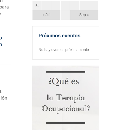
an
31
para
e
« Jul
Sep »
Próximos eventos
o
n
No hay eventos próximamente
l.
ción